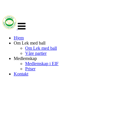
Veksle
navigasjon
Hjem
Om Lek med ball
Om Lek med ball
Våre partier
Medlemskap
Medlemskap i EIF
Priser
Kontakt
EIF LEK MED BALL