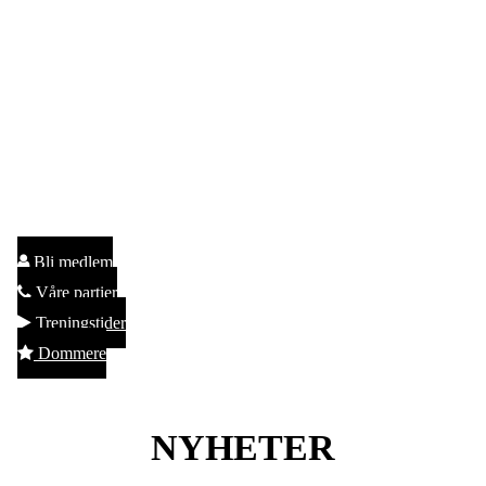
Bli medlem
Våre partier
Treningstider
Dommere
NYHETER