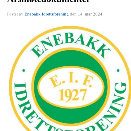
Postet av
Enebakk Idrettsforening
den
14. mar 2024