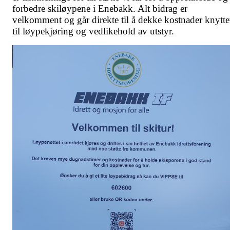
forbedre skiløypene i Enebakk. Alt bidrag er
velkomment og går direkte til å dekke kostnader knytte
til løypekjøring og vedlikehold av utstyr.