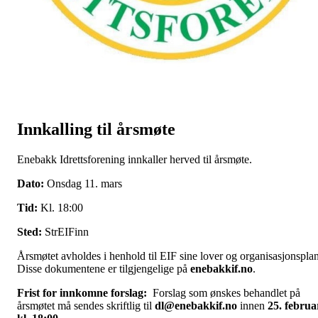
Innkalling til årsmøte
Enebakk Idrettsforening innkaller herved til årsmøte.
Dato:
Onsdag 11. mars
Tid:
Kl. 18:00
Sted:
StrEIFinn
Årsmøtet avholdes i henhold til EIF sine lover og organisasjonsplan
Disse dokumentene er tilgjengelige på
enebakkif.no
.
Frist for innkomne forslag:
Forslag som ønskes behandlet på
årsmøtet må sendes skriftlig til
dl@enebakkif.no
innen
25. februa