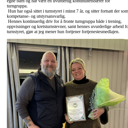
egne barn og har vært en uvurderlig kontinuitetsbærer for
turngruppa.
Hun har også sittet i turnstyret i minst 7 år, og sitter fortsatt der so
kompetanse- og utstyrsansvarlig.
Hennes kontinuerlig driv for å fronte turngruppa både i trening,
oppvisninger og kretsturnstevner, samt hennes uvurderlige arbeid f
turnstyret, gjør at jeg mener hun fortjener fortjenestesmedlajen.