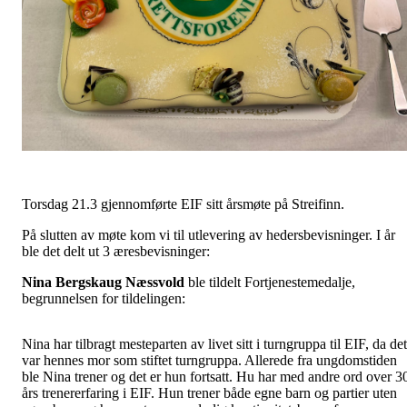
Torsdag 21.3 gjennomførte EIF sitt årsmøte på Streifinn.
På slutten av møte kom vi til utlevering av hedersbevisninger. I år
ble det delt ut 3 æresbevisninger:
Nina Bergskaug Næssvold
ble tildelt Fortjenestemedalje,
begrunnelsen for tildelingen:
Nina har tilbragt mesteparten av livet sitt i turngruppa til EIF, da det
var hennes mor som stiftet turngruppa. Allerede fra ungdomstiden
ble Nina trener og det er hun fortsatt. Hu har med andre ord over 3
års trenererfaring i EIF. Hun trener både egne barn og partier uten