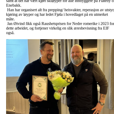
samt at det har vært kjørt skiløyper for alle innbyggere på Flateby 
Enebakk.
Han har organisert alt fra prepping/ heisvakter, reperasjon av utstyr
kjøring av løyper og har ledet Fjøla i hovedlaget på en utmerket
måte.
Jan Øivind fikk også Raushetsprisen for Nedre romerike i 2023 fo
dette arbeidet, og fortjener virkelig en slik æresbevisning fra EIF
også.