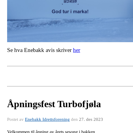
Se hva Enebakk avis skriver
her
Åpningsfest Turbofjøla
Postet av
Enebakk Idrettsforening
den
27. des 2023
Velkommen til åpning av årets sesong i bakken.